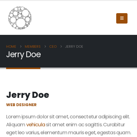
HOME
MEMBERS
CEO
JERRY DOE
Jerry Doe
Jerry Doe
WEB DESIGNER
Lorem ipsum dolor sit amet, consectetur adipiscing elit.
Aliquam
vehicula
sit amet enim ac sagittis. Curabitur
eget leo varius, elementum mauris eget, egestas quam.